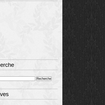
erche
ives