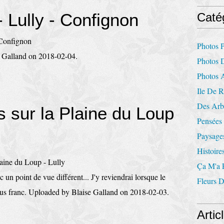
 Lully - Confignon
Caté
Photos P
 Galland on 2018-02-04.
Photos 
Photos 
Ile De 
Des Arbr
s sur la Plaine du Loup
Pensées 
Paysages
Histoire
Ça M'a F
n point de vue différent... J'y reviendrai lorsque le
Fleurs 
plus franc. Uploaded by Blaise Galland on 2018-02-03.
Artic