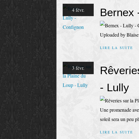
Bernex -
4 févr.
Uploaded by Blaise
LIRE LA SUITE
Rêverie
3 févr.
- Lully
Une promenade avec u
soleil sera un peu 
LIRE LA SUITE