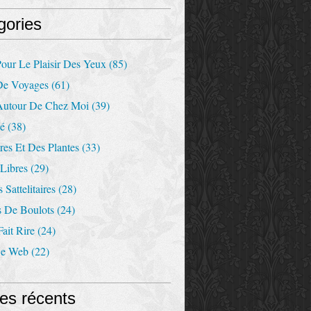
gories
our Le Plaisir Des Yeux
(85)
De Voyages
(61)
Autour De Chez Moi
(39)
Ré
(38)
es Et Des Plantes
(33)
Libres
(29)
 Sattelitaires
(28)
s De Boulots
(24)
ait Rire
(24)
De Web
(22)
les récents