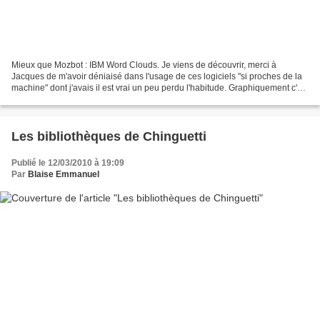
Mieux que Mozbot : IBM Word Clouds. Je viens de découvrir, merci à
Jacques de m'avoir déniaisé dans l'usage de ces logiciels "si proches de la
machine" dont j'avais il est vrai un peu perdu l'habitude. Graphiquement c'est
bien meilleurs que Mozbot, mais...
Les bibliothèques de Chinguetti
Publié le 12/03/2010 à 19:09
Par
Blaise Emmanuel