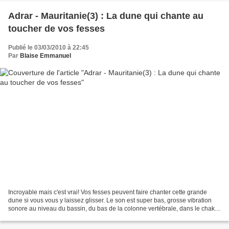
Adrar - Mauritanie(3) : La dune qui chante au
toucher de vos fesses
Publié le 03/03/2010 à 22:45
Par
Blaise Emmanuel
Incroyable mais c'est vrai! Vos fesses peuvent faire chanter cette grande
dune si vous vous y laissez glisser. Le son est super bas, grosse vibration
sonore au niveau du bassin, du bas de la colonne vertébrale, dans le chakra
qu'on dit chez nous être...