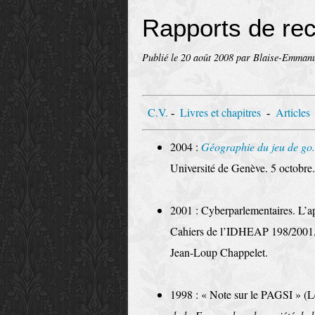
Rapports de re
Publié le
20 août 2008
par Blaise-Emmanu
C.V.
Livres et chapitres
Articles
-
-
2004 :
Géographie du jeu de go
Université de Genève. 5 octobre.
2001 : Cyberparlementaires. L’ap
Cahiers de l’IDHEAP 198/2001,
Jean-Loup Chappelet.
1998 : « Note sur le PAGSI » (