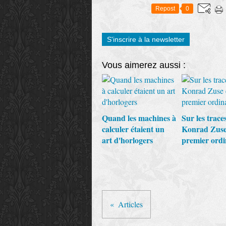
Repost
0
S'inscrire à la newsletter
Vous aimerez aussi :
Quand les machines à
Sur les trace
calculer étaient un
Konrad Zuse
art d'horlogers
premier ordi
Articles