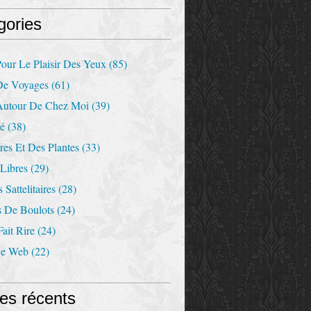
gories
our Le Plaisir Des Yeux
(85)
De Voyages
(61)
Autour De Chez Moi
(39)
Ré
(38)
es Et Des Plantes
(33)
Libres
(29)
 Sattelitaires
(28)
s De Boulots
(24)
ait Rire
(24)
De Web
(22)
les récents