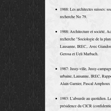
1988: Les architectes suisses: s
re­cherche No 79.
1988: Architecture et société, A
re­cherche "Sociologie de la plani
Lausanne, IREC,. Avec Giandom
Gerosa et Ueli Marbach.
1987: Jussy-ville, Jussy-campag
urbaine, Lau­sanne, IREC, Rappo
Alain Garnier, Pascal Amphoux 
1983: L’absurde au quotidien. L
présidence du CICR (confidentie