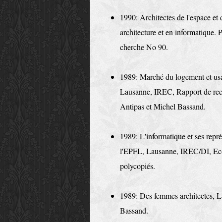
1990: Architectes de l'espace et
ar­chitecture et en informatique.
cherche No 90.
1989: Marché du logement et usag
Lau­sanne, IREC, Rapport de rec
Antipas et Mi­chel Bassand.
1989: L'informatique et ses repr
l'EPFL, Lausanne, IREC/DI, Eco
poly­copiés.
1989: Des femmes architectes, 
Bassand.