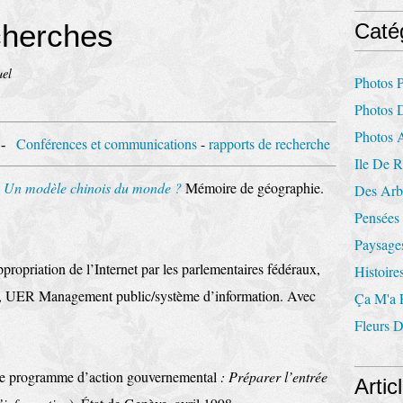
cherches
Caté
el
Photos P
Photos 
Photos 
Conférences et communications
-
rapports de recherche
-
Ile De 
. Un modèle chinois du monde ?
Mémoire de géographie.
Des Arbr
Pensées 
Paysages
propriation de l’Internet par les parlementaires fédéraux,
Histoire
 UER Management public/système d’information. Avec
Ça M'a F
Fleurs 
Le programme d’action gouvernemental
: Préparer l’entrée
Artic