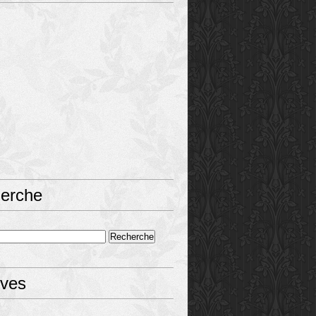
erche
ives