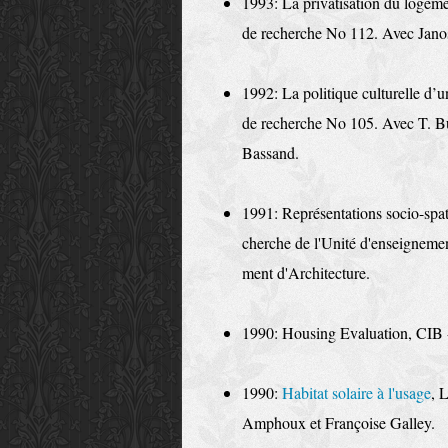
1993: La privatisation du logem
de re­cherche No 112. Avec Janos
1992: La politique culturelle d
de re­cherche No 105. Avec T. Bu
Bassand.
1991: Représentations socio-spati
cherche de l'Unité d'enseigneme
ment d'Architec­ture.
1990: Housing Evaluation, CIB 
1990:
Habitat solaire à l'usage
, 
Amphoux et Françoise Galley.