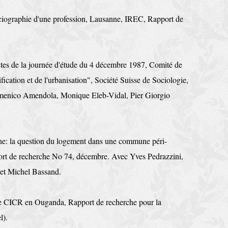
ociographie d'une profession, Lausanne, IREC, Rapport de
ctes de la jour­née d'étude du 4 décembre 1987, Comité de
fication et de l'urba­nisation", Société Suisse de Sociolo­gie,
enico Amendola, Monique Eleb-Vidal, Pier Giorgio
ne: la question du logement dans une commune péri-
rt de recher­che No 74, dé­cembre. Avec Yves Pedrazzini,
et Michel Bassand.
e CICR en Ou­ganda, Rapport de recherche pour la
l).