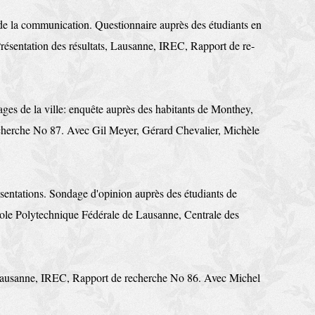
 de la communi­cation. Questionnaire auprès des étudiants en
 Présentation des ré­sultats, Lausanne, IREC, Rapport de re­
es de la ville: enquête auprès des habitants de Monthey,
herche No 87. Avec Gil Meyer, Gérard Cheva­lier, Michèle
ésentations. Sondage d'opinion auprès des étudiants de
le Poly­technique Fédérale de Lausanne, Centrale des
Lausanne, IREC, Rapport de re­cherche No 86. Avec Michel