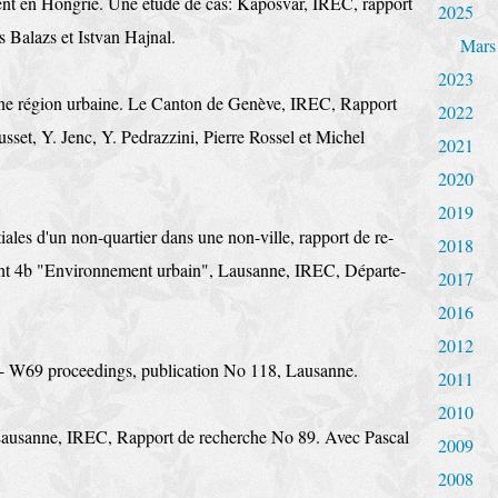
ent en Hongrie. Une étude de cas: Kaposvár, IREC, rapport
2025
 Balazs et Istvan Hajnal.
Mars
2023
’une région ur­baine. Le Canton de Genève, IREC, Rapport
2022
sset, Y. Jenc, Y. Pedrazzini, Pierre Rossel et Michel
2021
2020
2019
ales d'un non-quartier dans une non-ville, rapport de re­
2018
nt 4b "Environnement ur­bain", Lausanne, IREC, Départe­
2017
2016
2012
- W69 procee­dings, publication No 118, Lausanne.
2011
2010
Lausanne, IREC, Rapport de recherche No 89. Avec Pascal
2009
2008