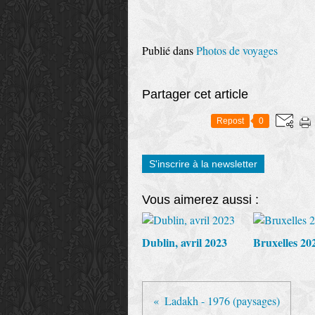
Publié dans
Photos de voyages
Partager cet article
Repost
0
S'inscrire à la newsletter
Vous aimerez aussi :
Dublin, avril 2023
Bruxelles 20
Ladakh - 1976 (paysages)