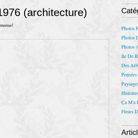
1976 (architecture)
Caté
mmanuel
Photos P
Photos 
Photos 
Ile De 
Des Arbr
Pensées 
Paysages
Histoire
Ça M'a F
Fleurs 
Artic