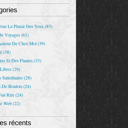
gories
our Le Plaisir Des Yeux
(85)
De Voyages
(61)
Autour De Chez Moi
(39)
Ré
(38)
es Et Des Plantes
(33)
Libres
(29)
 Sattelitaires
(28)
s De Boulots
(24)
ait Rire
(24)
De Web
(22)
les récents