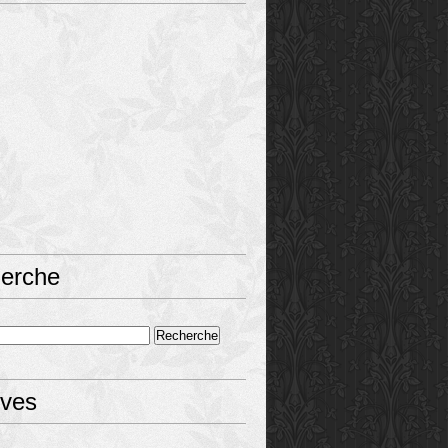
erche
ives