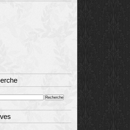
erche
ives