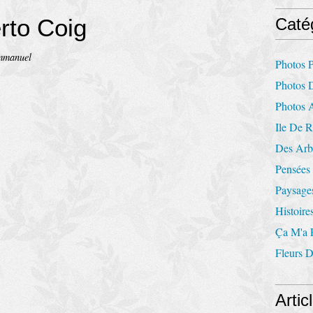
rto Coig
Caté
mmanuel
Photos P
Photos 
Photos 
Ile De 
Des Arbr
Pensées 
Paysages
Histoire
Ça M'a F
Fleurs 
Artic