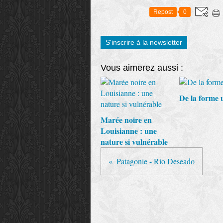
Repost
0
S'inscrire à la newsletter
Vous aimerez aussi :
De la forme 
Marée noire en
Louisianne : une
nature si vulnérable
Patagonie - Rio Deseado