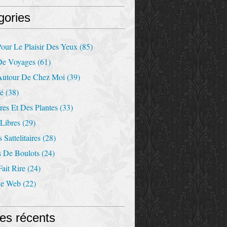
gories
our Le Plaisir Des Yeux
(85)
De Voyages
(61)
Autour De Chez Moi
(39)
Ré
(38)
es Et Des Plantes
(33)
Libres
(29)
 Sattelitaires
(28)
s De Boulots
(24)
ait Rire
(24)
De Web
(22)
les récents