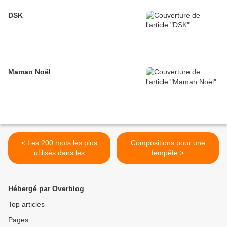
DSK
Maman Noël
< Les 200 mots les plus
Compositions pour une
utilisés dans les
tempête >
constitutions française et
suisse - une comparaison
artistique
Hébergé par Overblog
Top articles
Pages