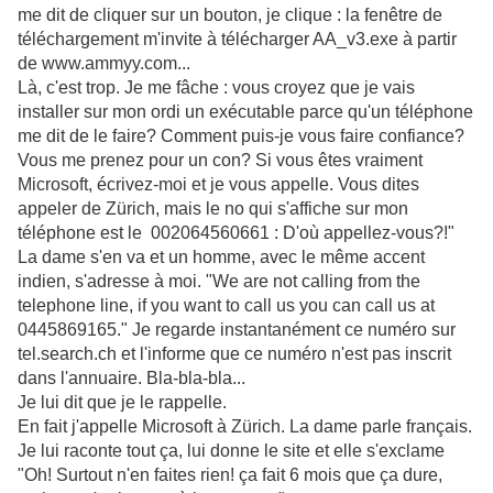
me dit de cliquer sur un bouton, je clique : la fenêtre de
téléchargement m'invite à télécharger AA_v3.exe à partir
de www.ammyy.com...
Là, c'est trop. Je me fâche : vous croyez que je vais
installer sur mon ordi un exécutable parce qu'un téléphone
me dit de le faire? Comment puis-je vous faire confiance?
Vous me prenez pour un con? Si vous êtes vraiment
Microsoft, écrivez-moi et je vous appelle. Vous dites
appeler de Zürich, mais le no qui s'affiche sur mon
téléphone est le 002064560661 : D'où appellez-vous?!"
La dame s'en va et un homme, avec le même accent
indien, s'adresse à moi. "We are not calling from the
telephone line, if you want to call us you can call us at
0445869165." Je regarde instantanément ce numéro sur
tel.search.ch et l'informe que ce numéro n'est pas inscrit
dans l'annuaire. Bla-bla-bla...
Je lui dit que je le rappelle.
En fait j'appelle Microsoft à Zürich. La dame parle français.
Je lui raconte tout ça, lui donne le site et elle s'exclame
"Oh! Surtout n'en faites rien! ça fait 6 mois que ça dure,