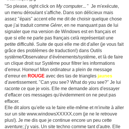
"So please, right click on
My computer
... " Je m'exécute,
un menu déroulant s'affiche. Dans son délicieux mais
assez "épais" accent elle me dit de choisir quelque chose
que j'ai traduit comme
Gérer
, en ne manquant pas de lui
signaler que ma version de Windows est en français et
que si elle ne parle pas français celà représentait une
petite difficulté. Suite de quoi elle me dit d'aller (je vous fait
grâce des problèmes de traduction!) dans Outils
système/Observateur d'événements/système, et là de faire
un clique droit sur Système pour filtrer les informations
d'erreur. Horreur! Mon ordinateur a plein de message
d'erreur en
ROUGE
avec des tas de triangles
jaunes
d'avertissement. "Can you see? What do you see?" Je lui
raconte ce que je vois. Elle me demande alors d'essayer
d'effacer ces messages qu'évidemment on ne peut pas
effacer.
Elle dit alors qu'elle va le faire elle-même et m'invite à aller
sur un site www.windowsXXXXX.com (je ne le retrouve
plus!). Je me dis que je continue encore un peu cette
aventure; j'y vais. Un site techno comme tant d'autre. Elle