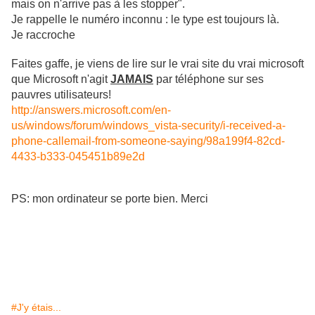
mais on n'arrive pas à les stopper".
Je rappelle le numéro inconnu : le type est toujours là.
Je raccroche
Faites gaffe, je viens de lire sur le vrai site du vrai microsoft
que Microsoft n'agit
JAMAIS
par téléphone sur ses
pauvres utilisateurs!
http://answers.microsoft.com/en-
us/windows/forum/windows_vista-security/i-received-a-
phone-callemail-from-someone-saying/98a199f4-82cd-
4433-b333-045451b89e2d
PS: mon ordinateur se porte bien. Merci
#J'y étais...