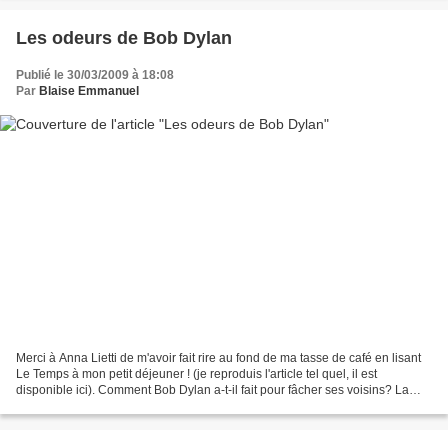
Les odeurs de Bob Dylan
Publié le 30/03/2009 à 18:08
Par
Blaise Emmanuel
Merci à Anna Lietti de m'avoir fait rire au fond de ma tasse de café en lisant
Le Temps à mon petit déjeuner ! (je reproduis l'article tel quel, il est
disponible ici). Comment Bob Dylan a-t-il fait pour fâcher ses voisins? La
réponse est portée par le...