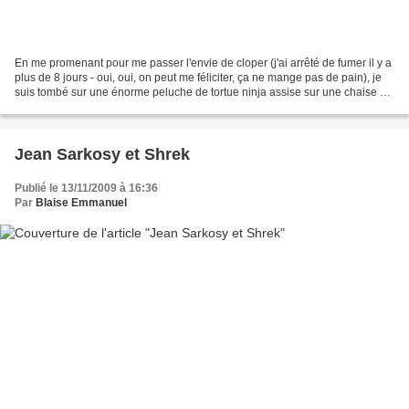
En me promenant pour me passer l'envie de cloper (j'ai arrêté de fumer il y a
plus de 8 jours - oui, oui, on peut me féliciter, ça ne mange pas de pain), je
suis tombé sur une énorme peluche de tortue ninja assise sur une chaise au
beau milieu des champs...
Jean Sarkosy et Shrek
Publié le 13/11/2009 à 16:36
Par
Blaise Emmanuel