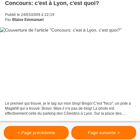
Concours: c'est à Lyon, c'est quoi?
Publié le 24/03/2009 à 22:19
Par
Blaise Emmanuel
Le premier qui trouve, je le tag sur mon blog! Bingo! C'est "Nico", un pote à
MagikW qui a trouvé. Bravo. Mais il n'a pas de blog! La photo est
effectivement celle du parking des Célestins à Lyon. Sur la place des
Célestins il y a une oeuvre d'art de...
< Page précédente
Page suivante >