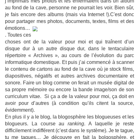
j’imprimais mes photos et les enfermaient dans un album
au fond de la cave, personne ne pourrait les voir. Bien sûr,
je fais encore des albums (mais via Internet !).C'est donc
pour partager mes photos, d
ocuments, textes, films et des
émotions…
. Toutes ces
choses ont de la valeur pour moi et qui traînent d’un
disque dur à un autre disque dur, dans le tentaculaire
répertoire « Archives », au cours de l’évolution du parc
informatique domestique. Et puis j’ai commencé à scanner
le contenu de cartons au fond de la cave où je stock films,
diapositives, négatifs et autres archives documentaire et
sonore. Faire un blog c
omme on ferait un musée digital de
sa propre mémoire ou encore la bande image/son de son
curriculum vitae. Si ça a de la valeur pour moi, ça doit en
avoir pour d’autres (à condition qu’ils citent la source,
évidemment).
En plus il y a le blog, la blogosphère les blogueuses et les
blogueurs. La course au
ranking
. A laquelle je reste
difficilement indifférent (c’est dans le système). Je te tague,
tu me tagues… Je découvre en fait la bolgosphère, et