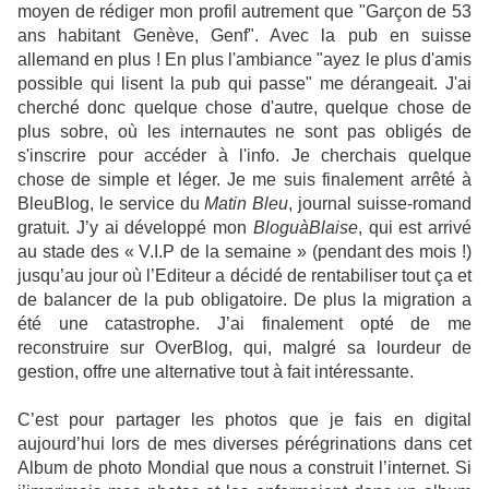
moyen de rédiger mon profil autrement que "Garçon de 53
ans habitant Genève, Genf". Avec la pub en suisse
allemand en plus ! En plus l'ambiance "ayez le plus d'amis
possible qui lisent la pub qui passe" me dérangeait. J'ai
cherché donc quelque chose d'autre, quelque chose de
plus sobre, où les internautes ne sont pas obligés de
s'inscrire pour accéder à l'info. Je cherchais quelque
chose de simple et léger. Je me suis finalement arrêté à
BleuBlog, le service du
Matin Bleu
, journal suisse-romand
gratuit. J’y ai développé mon
BloguàBlaise
, qui est arrivé
au stade des « V.I.P de la semaine » (pendant des mois !)
jusqu’au jour où l’Editeur a décidé de rentabiliser tout ça et
de balancer de la pub obligatoire. De plus la migration a
été une catastrophe. J’ai finalement opté de me
reconstruire sur OverBlog, qui, malgré sa lourdeur de
gestion, offre une alternative tout à fait intéressante.
C’est pour partager les photos que je fais en digital
aujourd’hui lors de mes diverses pérégrinations dans cet
Album de photo Mondial que nous a construit l’internet. Si