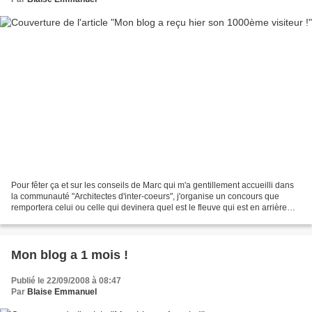
Pour fêter ça et sur les conseils de Marc qui m'a gentillement accueilli dans
la communauté "Architectes d'inter-coeurs", j'organise un concours que
remportera celui ou celle qui devinera quel est le fleuve qui est en arrière
plan de mon Livre d'Or ....
Mon blog a 1 mois !
Publié le 22/09/2008 à 08:47
Par
Blaise Emmanuel