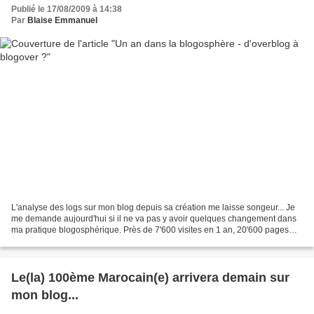
Publié le 17/08/2009 à 14:38
Par
Blaise Emmanuel
L'analyse des logs sur mon blog depuis sa création me laisse songeur... Je
me demande aujourd'hui si il ne va pas y avoir quelques changement dans
ma pratique blogosphérique. Près de 7'600 visites en 1 an, 20'600 pages
affichées... Mais qu'est-ce que...
Le(la) 100ème Marocain(e) arrivera demain sur
mon blog...