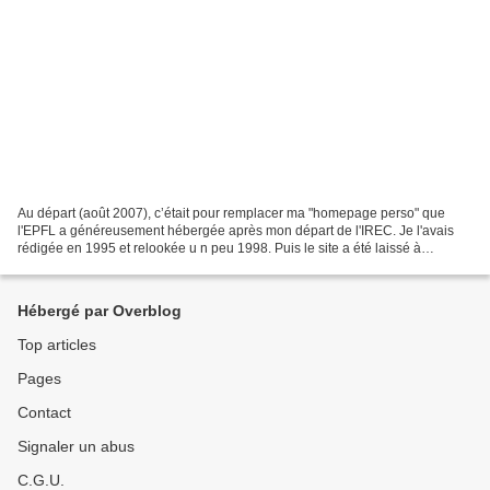
Au départ (août 2007), c’était pour remplacer ma "homepage perso" que
l'EPFL a généreusement hébergée après mon départ de l'IREC. Je l'avais
rédigée en 1995 et relookée u n peu 1998. Puis le site a été laissé à
l'abandon pour être finalement fermé 2006....
Hébergé par Overblog
Top articles
Pages
Contact
Signaler un abus
C.G.U.