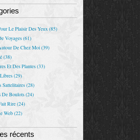
gories
our Le Plaisir Des Yeux
(85)
De Voyages
(61)
Autour De Chez Moi
(39)
Ré
(38)
es Et Des Plantes
(33)
Libres
(29)
 Sattelitaires
(28)
s De Boulots
(24)
ait Rire
(24)
De Web
(22)
les récents