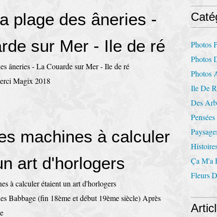
la plage des âneries -
Caté
de sur Mer - Ile de ré
Photos P
Photos 
Photos 
merci Magix 2018
Ile De 
Des Arbr
Pensées 
Paysages
es machines à calculer
Histoire
un art d'horlogers
Ça M'a F
Fleurs 
les Babbage (fin 18ème et début 19ème siècle) Après
Artic
ue