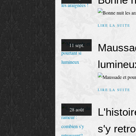
LIRE LA SUITE
Maussad
11 sept.
lumineu
LIRE LA SUITE
L'histoi
28 août
s'y retr