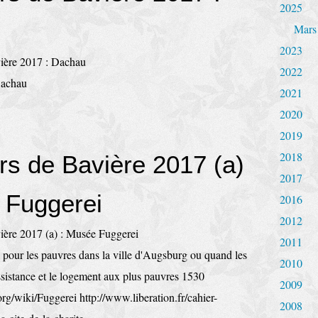
2025
Mars
2023
2022
Dachau
2021
2020
2019
2018
rs de Bavière 2017 (a)
2017
 Fuggerei
2016
2012
2011
e pour les pauvres dans la ville d'Augsburg ou quand les
2010
assistance et le logement aux plus pauvres 1530
2009
.org/wiki/Fuggerei http://www.liberation.fr/cahier-
2008