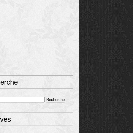
erche
ives