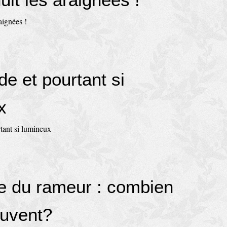
e et pourtant si
x
re du rameur : combien
ouvent?