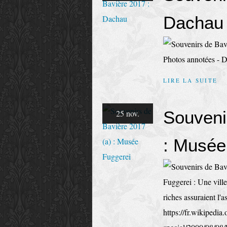
Dachau
Photos annotées - 
LIRE LA SUITE
Souveni
25 nov.
: Musée
Fuggerei : Une vill
riches assuraient l'
https://fr.wikipedia