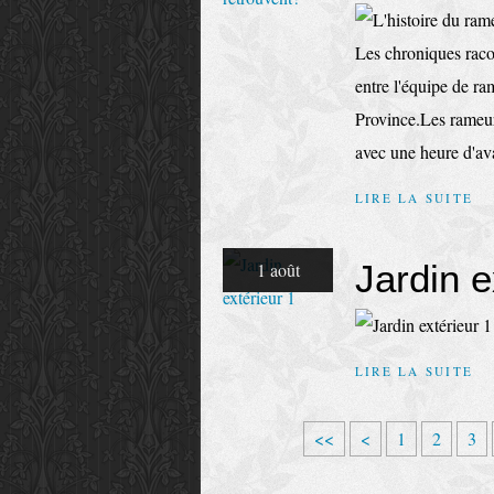
Les chroniques raco
entre l'équipe de r
Province.Les rameurs 
avec une heure d'ava
LIRE LA SUITE
Jardin e
1 août
LIRE LA SUITE
<<
<
1
2
3