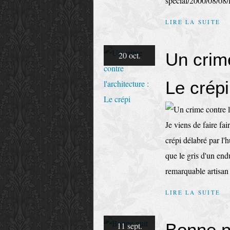
special/2000/08/08/la
LIRE LA SUITE
Un crime
20 oct.
Le crépi
Je viens de faire fai
crépi délabré par l'
que le gris d'un end
remarquable artisan 
LIRE LA SUITE
Bonne nu
11 sept.