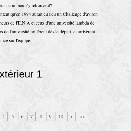
ntent qu'en 1994 aurait eu lieu un Challenge d'aviron
ameurs de l'E.N.A et ceux d'une université lambda de
de l'université brillèrent dès le départ, et arrivèrent
nce sur l'équipe...
xtérieur 1
2
3
4
4
5
6
7
8
9
10
>
>>
0
0
0